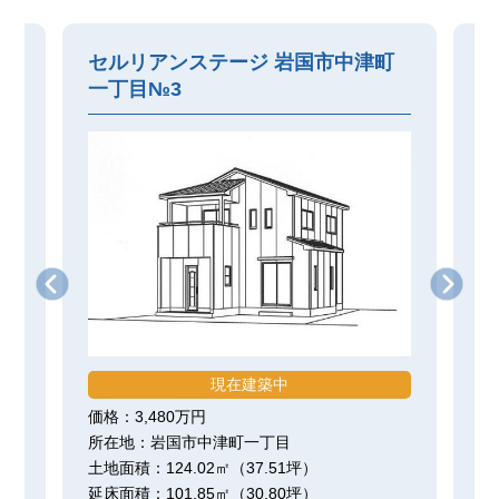
町
セルリアンステージ 岩国市中津町
セ
一丁目№3
一
現在建築中
価格：3,480万円
価
所在地：岩国市中津町一丁目
所
土地面積：124.02㎡（37.51坪）
土
延床面積：101.85㎡（30.80坪）
延