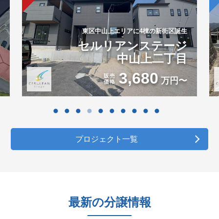
東区中山上エリアに4棟の新街区誕生
セルリアンステージ
中山上二丁目
3,680
販売
万円〜
価格
プロジェクト一覧
最新の分譲情報